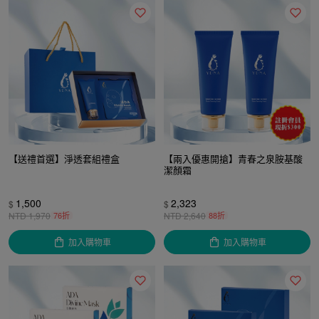
【送禮首選】淨透套組禮盒
【兩入優惠開搶】青春之泉胺基酸
潔顏霜
1,500
2,323
$
$
NTD
1,970
76折
NTD
2,640
88折
加入購物車
加入購物車