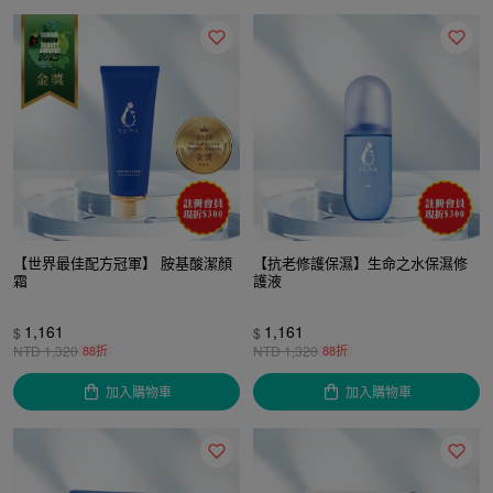
【世界最佳配方冠軍】 胺基酸潔顏
【抗老修護保濕】生命之水保濕修
霜
護液
1,161
1,161
$
$
NTD
1,320
88折
NTD
1,320
88折
加入購物車
加入購物車