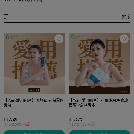
排序
【Yumi愛用組合】潔顏霜 + 保濕修
【Yumi愛用組合】石墨烯ADA修護
護液
面膜 2盒特惠中
1,920
1,575
$
$
NTD
2,560
75折
NTD
2,100
75折