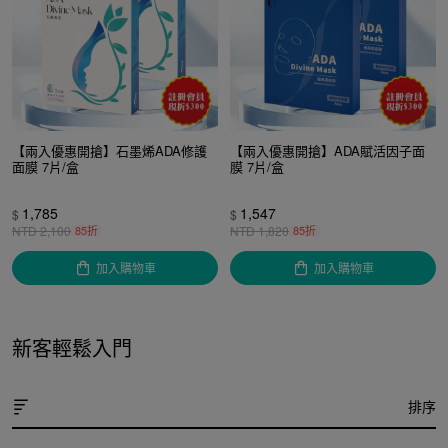
【兩入優惠開搶】石墨烯ADA修護
【兩入優惠開搶】ADA賦活因子面
面膜 7片/盒
膜 7片/盒
1,785
1,547
$
$
NTD
2,100
85折
NTD
1,820
85折
加入購物車
加入購物車
新客輕鬆入門
排序