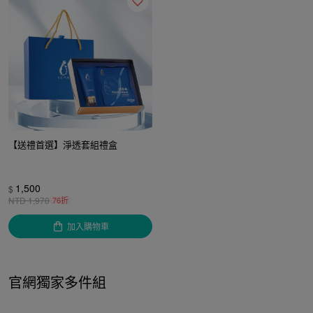
【送禮首選】淨透套組禮盒
1,500
$
NTD
1,970
76折
加入購物車
官網獨家多件組