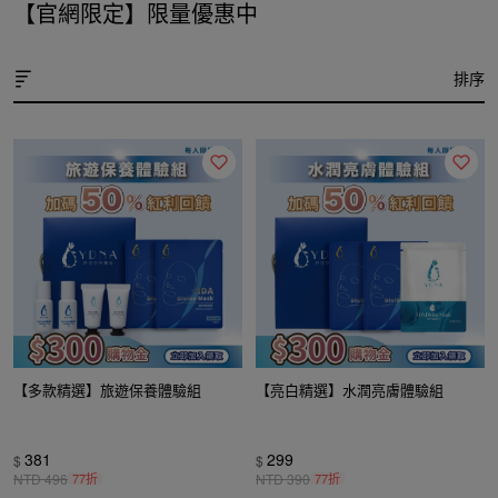
【官網限定】限量優惠中
排序
【多款精選】旅遊保養體驗組
【亮白精選】水潤亮膚體驗組
381
299
$
$
NTD
496
77折
NTD
390
77折