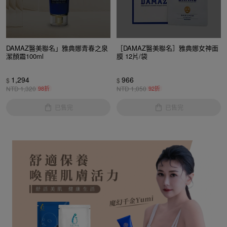
DAMAZ醫美聯名」雅典娜青春之泉
［DAMAZ醫美聯名］雅典娜女神面
潔顏霜100ml
膜 12片/袋
1,294
966
$
$
NTD
1,320
98折
NTD
1,050
92折
已售完
已售完