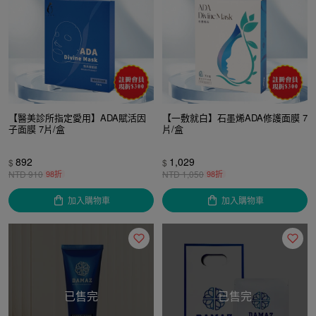
【醫美診所指定愛用】ADA賦活因
【一敷就白】石墨烯ADA修護面膜 7
子面膜 7片/盒
片/盒
892
1,029
$
$
NTD
910
98折
NTD
1,050
98折
加入購物車
加入購物車
已售完
已售完