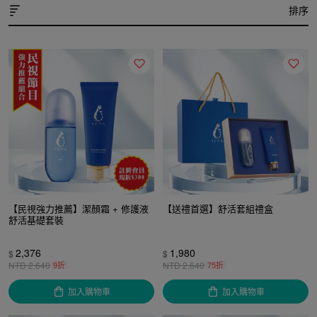
排序
【民視強力推薦】潔顏霜 + 修護液
【送禮首選】舒活套組禮盒
舒活基礎套裝
2,376
1,980
$
$
NTD
2,640
9折
NTD
2,640
75折
加入購物車
加入購物車