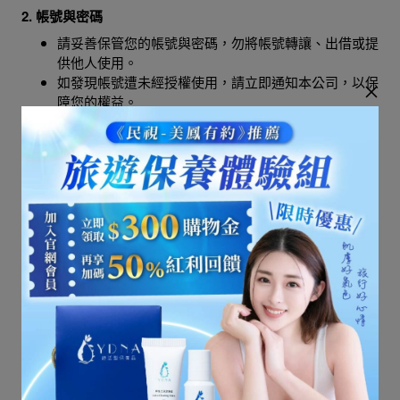
2. 帳號與密碼
請妥善保管您的帳號與密碼，勿將帳號轉讓、出借或提
供他人使用。
如發現帳號遭未經授權使用，請立即通知本公司，以保
障您的權益。
3. 商品與價格
商品圖片僅供參考，實際商品以出貨為準。
本公司保留隨時修改商品資訊及價格之權利。如有標價
錯誤，本公司有權取消該筆訂單。
4. 訂單成立
當您下單並收到本平台確認通知後，訂單方成立。
若因庫存不足或其他原因無法出貨，本公司將主動與您
聯繫並處理退款。
5. 退換貨政策
請參閱本平台退換貨政策專頁，並遵循相關流程申請。
6. 禁止行為