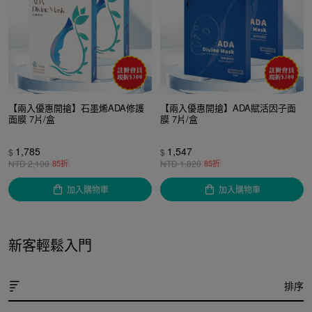
【兩入優惠開搶】石墨烯ADA修護
【兩入優惠開搶】ADA賦活因子面
面膜 7片/盒
膜 7片/盒
1,785
1,547
$
$
NTD
2,100
85折
NTD
1,820
85折
加入購物車
加入購物車
新客輕鬆入門
排序