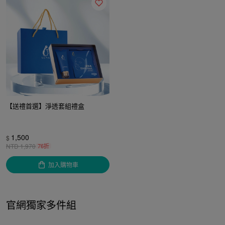
【送禮首選】淨透套組禮盒
1,500
$
NTD
1,970
76折
加入購物車
官網獨家多件組