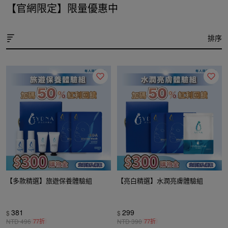
【官網限定】限量優惠中
排序
【多款精選】旅遊保養體驗組
【亮白精選】水潤亮膚體驗組
381
299
$
$
NTD
496
77折
NTD
390
77折