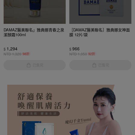
DAMAZ醫美聯名」雅典娜青春之泉
［DAMAZ醫美聯名］雅典娜女神面
潔顏霜100ml
膜 12片/袋
1,294
966
$
$
NTD
1,320
98折
NTD
1,050
92折
已售完
已售完