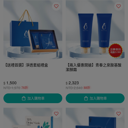
【送禮首選】淨透套組禮盒
【兩入優惠開搶】青春之泉胺基酸
潔顏霜
1,500
2,323
$
$
NTD
1,970
76折
NTD
2,640
88折
加入購物車
加入購物車