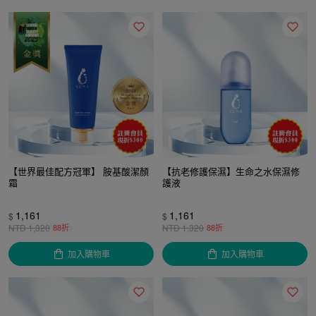
【世界最佳配方冠軍】 胺基酸潔顏
【抗老修護保濕】生命之水保濕修
霜
護液
1,161
1,161
$
$
NTD
1,320
88折
NTD
1,320
88折
加入購物車
加入購物車