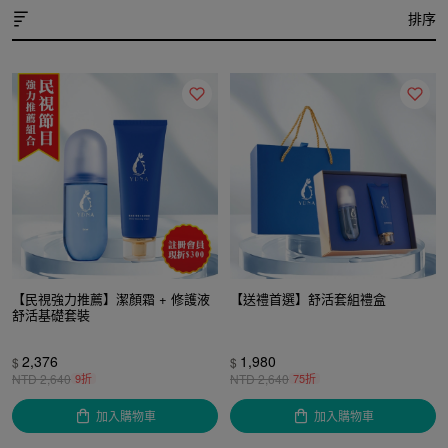
排序
【民視強力推薦】潔顏霜 + 修護液
【送禮首選】舒活套組禮盒
舒活基礎套裝
2,376
1,980
$
$
NTD
2,640
9折
NTD
2,640
75折
加入購物車
加入購物車