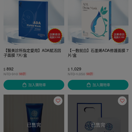
【醫美診所指定愛用】ADA賦活因
【一敷就白】石墨烯ADA修護面膜 7
子面膜 7片/盒
片/盒
892
1,029
$
$
NTD
910
98折
NTD
1,050
98折
加入購物車
加入購物車
已售完
已售完