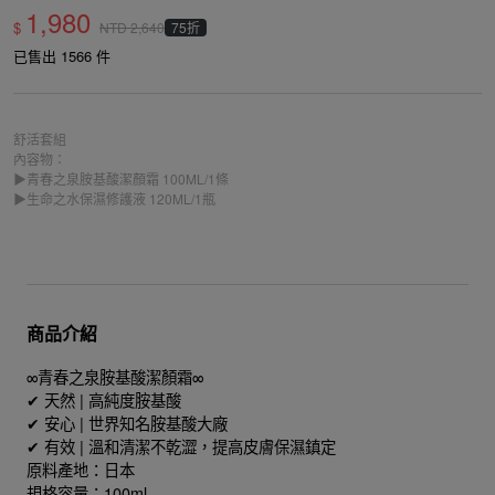
1,980
$
75折
NTD
2,640
已售出 1566 件
舒活套組
內容物：
▶青春之泉胺基酸潔顏霜 100ML/1條
▶生命之水保濕修護液 120ML/1瓶
商品介紹
∞青春之泉胺基酸潔顏霜∞
✔ 天然 | 高純度胺基酸
✔ 安心 | 世界知名胺基酸大廠
✔ 有效 | 溫和清潔不乾澀，提高皮膚保濕鎮定
原料產地：日本
規格容量：100ml