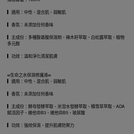
▎適用：中性、混合肌、弱敏肌
▎香氛：未添加任何香味
▎主成份：多種胺基酸保濕劑、辣木籽萃取、白松露萃取、植物
多元醇
▎功效：溫和淨化清潔肌膚
∞生命之水保濕修護液∞
▎適用：中性、混合肌、弱敏肌
▎香氛：未添加任何香味
▎主成份：酵母發酵萃取、米泔水發酵萃取、積雪草萃取、ADA
賦活因子、維他命B3、維他命B5、玻尿酸
▎功效：強效保濕、提升肌膚防禦力