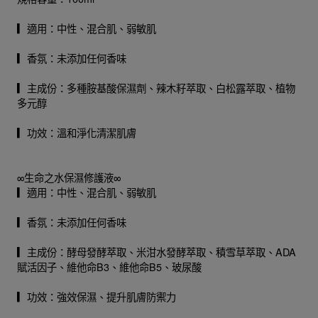
▎適用：中性、混合肌、弱敏肌
▎香氛：未添加任何香味
▎主成份：多種胺基酸保濕劑、辣木籽萃取、白松露萃取、植物
多元醇
▎功效：溫和淨化清潔肌膚
∞生命之水保濕修護液∞
▎適用：中性、混合肌、弱敏肌
▎香氛：未添加任何香味
▎主成份：酵母發酵萃取、米泔水發酵萃取、積雪草萃取、ADA
賦活因子、維他命B3、維他命B5、玻尿酸
▎功效：強效保濕、提升肌膚防禦力