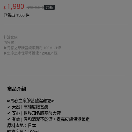
1,980
$
75折
NTD
2,640
已售出 1566 件
舒活套組
內容物：
▶青春之泉胺基酸潔顏霜 100ML/1條
▶生命之水保濕修護液 120ML/1瓶
商品介紹
∞青春之泉胺基酸潔顏霜∞
✔ 天然 | 高純度胺基酸
✔ 安心 | 世界知名胺基酸大廠
✔ 有效 | 溫和清潔不乾澀，提高皮膚保濕鎮定
原料產地：日本
規格容量：100ml